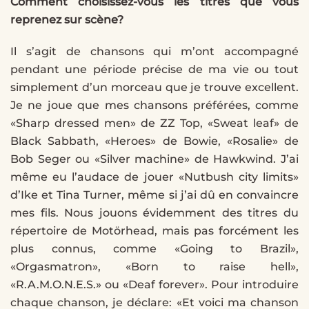
Comment choisissez-vous les titres que vous
reprenez sur scène?
Il s’agit de chansons qui m’ont accompagné
pendant une période précise de ma vie ou tout
simplement d’un morceau que je trouve excellent.
Je ne joue que mes chansons préférées, comme
«Sharp dressed men» de ZZ Top, «Sweat leaf» de
Black Sabbath, «Heroes» de Bowie, «Rosalie» de
Bob Seger ou «Silver machine» de Hawkwind. J’ai
même eu l’audace de jouer «Nutbush city limits»
d’Ike et Tina Turner, même si j’ai dû en convaincre
mes fils. Nous jouons évidemment des titres du
répertoire de Motörhead, mais pas forcément les
plus connus, comme «Going to Brazil»,
«Orgasmatron», «Born to raise hell»,
«R.A.M.O.N.E.S.» ou «Deaf forever». Pour introduire
chaque chanson, je déclare: «Et voici ma chanson