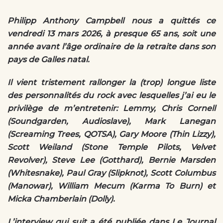
Philipp Anthony Campbell nous a quittés ce
vendredi 13 mars 2026, à presque 65 ans, soit une
année avant l’âge ordinaire de la retraite dans son
pays de Galles natal.
Il vient tristement rallonger la (trop) longue liste
des personnalités du rock avec lesquelles j’ai eu le
privilège de m’entretenir: Lemmy, Chris Cornell
(Soundgarden, Audioslave), Mark Lanegan
(Screaming Trees, QOTSA), Gary Moore (Thin Lizzy),
Scott Weiland (Stone Temple Pilots, Velvet
Revolver), Steve Lee (Gotthard), Bernie Marsden
(Whitesnake), Paul Gray (Slipknot), Scott Columbus
(Manowar), William Mecum (Karma To Burn) et
Micka Chamberlain (Dolly).
L’interview qui suit a été publiée dans Le Journal