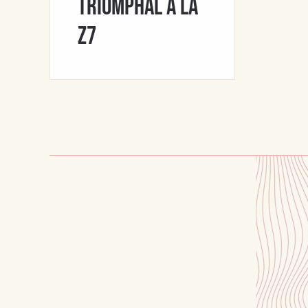
triomphal à la
Z7