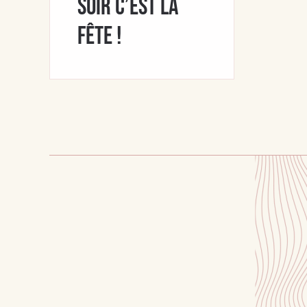
soir c’est la
fête !