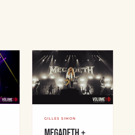
GILLES SIMON
Megadeth +