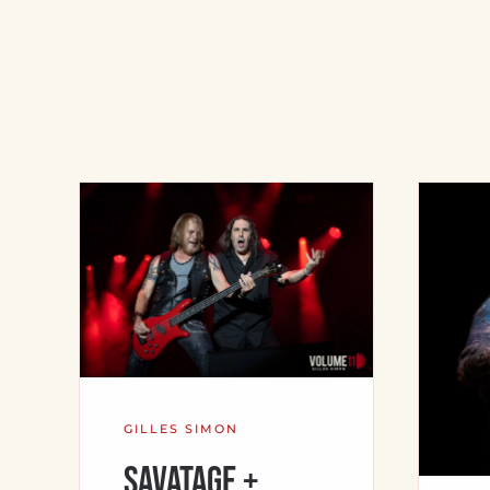
GILLES SIMON
Savatage +