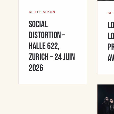
GILLES SIMON
GI
Social
Lo
Distortion –
Lo
Halle 622,
Pr
Zurich – 24 juin
av
2026