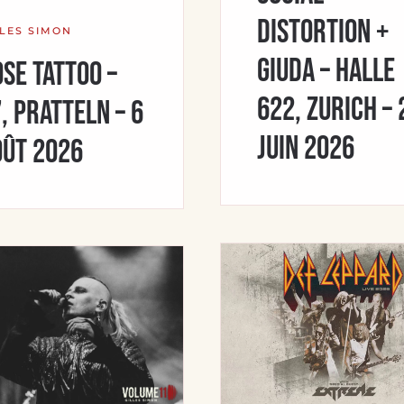
Distortion +
LLES SIMON
Giuda – Halle
se Tattoo –
622, Zurich – 
, Pratteln – 6
juin 2026
oût 2026