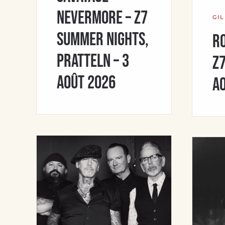
Nevermore – Z7
GI
Summer Nights,
Ro
Pratteln – 3
Z7
août 2026
a